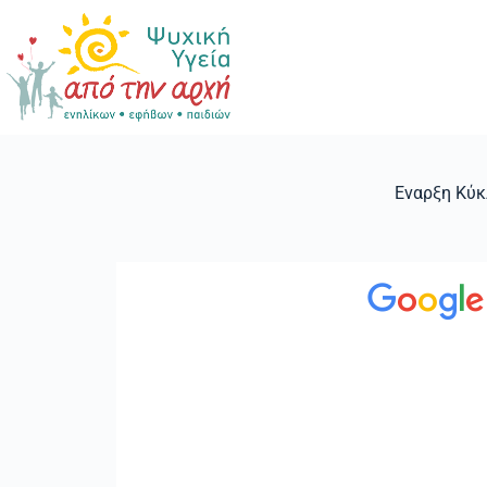
Εναρξη Κύκ