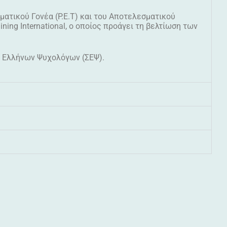
ατικού Γονέα (P.E.T) και του Αποτελεσματικού
ing International, ο οποίος προάγει τη βελτίωση των
υ Ελλήνων Ψυχολόγων (ΣΕΨ).