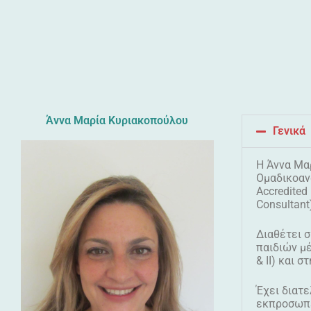
Άννα Μαρία Κυριακοπούλου
Γενικά
Η Άννα Μαρ
Ομαδικοαν
Accredited
Consultant
Διαθέτει σ
παιδιών μέ
& II) και 
Έχει διατ
εκπροσωπε