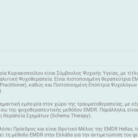
ία Κυριακοπούλου είναι Σύμβουλος Ψυχικής Υγείας, με τίτλ
αλυτική Ψυχοθεραπεία. Είναι πιστοποιημένη θεραπεύτρια EM
 Practitioner), καθώς και Πιστοποιημένη Επόπτρια Ψυχολόγων
).
ημαντική εμπειρία στον χώρο της τραυματοθεραπείας, με εξ
σω της ψυχοθεραπευτικής μεθόδου EMDR. Παράλληλα, είναι ε
στη Θεραπεία Σχημάτων (Schema Therapy).
ελέσει Πρόεδρος και είναι Ιδρυτικό Μέλος της EMDR Hellas,
ί τη μέθοδο EMDR στην Ελλάδα για την αντιμετώπιση του ψ